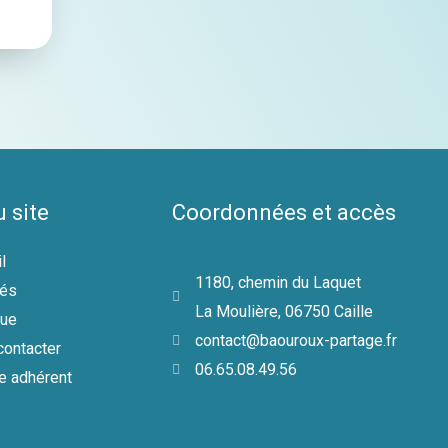
u site
Coordonnées et accès
l
1180, chemin du Laquet
tés
La Moulière, 06750 Caille
que
contact@baouroux-partage.fr
ontacter
06.65.08.49.56
e adhérent