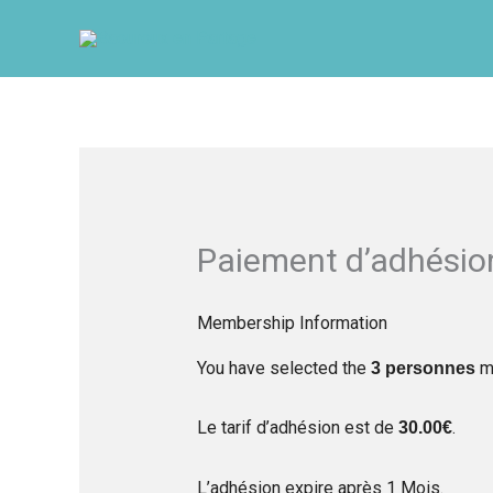
Aller
au
contenu
Paiement d’adhésio
Membership Information
You have selected the
me
3 personnes
Le tarif d’adhésion est de
.
30.00€
L’adhésion expire après 1 Mois.