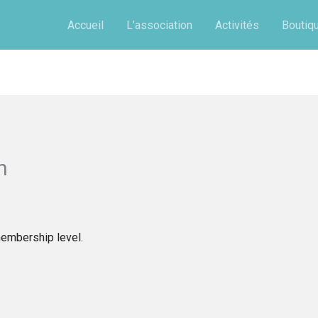
Accueil
L’association
Activités
Boutiq
n
mbership level.