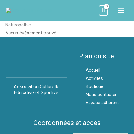
Aller
au
contenu
Naturopathie
Aucun événement trouvé !
Plan du site
Accueil
Activités
Association Culturelle
Boutique
Educative et Sportive.
Nous contacter
Espace adhérent
Coordonnées et accès