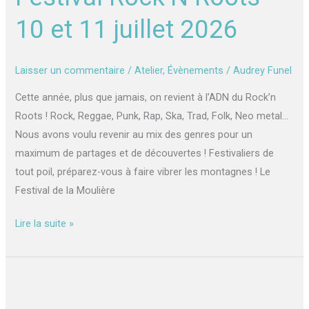
10
10 et 11 juillet 2026
et
11
juillet
Laisser un commentaire
/
Atelier
,
Évènements
/
Audrey Funel
2026
Cette année, plus que jamais, on revient à l’ADN du Rock’n
Roots ! Rock, Reggae, Punk, Rap, Ska, Trad, Folk, Neo metal…
Nous avons voulu revenir au mix des genres pour un
maximum de partages et de découvertes ! Festivaliers de
tout poil, préparez-vous à faire vibrer les montagnes ! Le
Festival de la Moulière
Lire la suite »
Ateliers
d’écriture