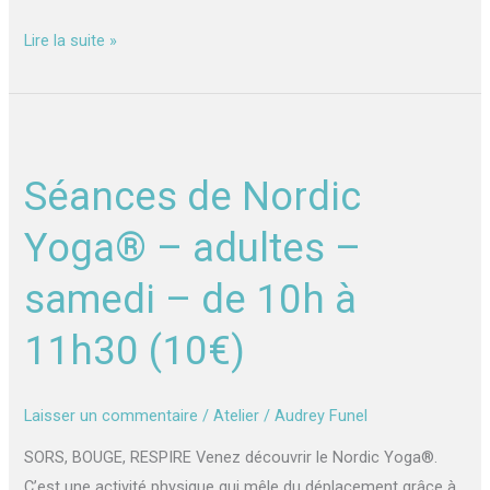
Lire la suite »
Séances
de
Séances de Nordic
Nordic
Yoga®
Yoga® – adultes –
–
adultes
samedi – de 10h à
–
11h30 (10€)
samedi
–
de
Laisser un commentaire
/
Atelier
/
Audrey Funel
10h
à
SORS, BOUGE, RESPIRE Venez découvrir le Nordic Yoga®.
11h30
C’est une activité physique qui mêle du déplacement grâce à