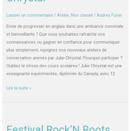
Julie-
Chrystal
Laisser un commentaire
/
Atelier
,
Non classé
/
Audrey Funel
Envie de progresser en anglais dans une ambiance conviviale
et bienveillante ? Que vous souhaitiez rafraîchir vos
connaissances ou gagner en confiance pour communiquer
plus simplement, rejoignez nos nouveaux ateliers de
conversation animés par Julie-Chrystal. Pourquoi participer ?
Oubliez le stress des cours scolaires ! Julie-Chrystal est une
enseignante expérimentée, diplômée du Canada, avec 12
Lire la suite »
Festival
Rock’N
Festival Rock’N Roots
Roots