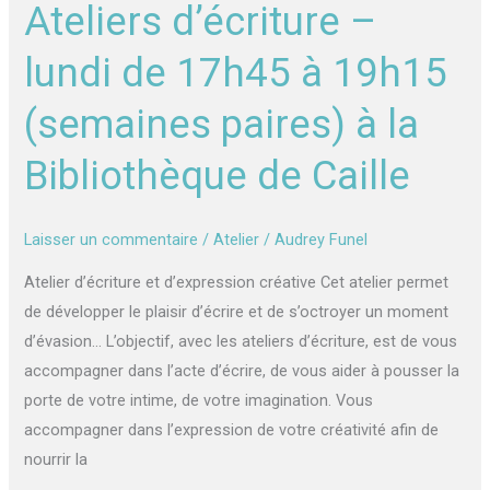
Ateliers d’écriture –
–
lundi
lundi de 17h45 à 19h15
de
17h45
(semaines paires) à la
à
Bibliothèque de Caille
19h15
(semaines
paires)
Laisser un commentaire
/
Atelier
/
Audrey Funel
à
la
Atelier d’écriture et d’expression créative Cet atelier permet
Bibliothèque
de développer le plaisir d’écrire et de s’octroyer un moment
de
d’évasion… L’objectif, avec les ateliers d’écriture, est de vous
Caille
accompagner dans l’acte d’écrire, de vous aider à pousser la
porte de votre intime, de votre imagination. Vous
accompagner dans l’expression de votre créativité afin de
nourrir la