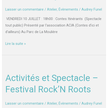
juillet
2026
Laisser un commentaire
/
Atelier
,
Évènements
/
Audrey Funel
VENDREDI 10 JUILLET : 18h00 : Contes Itinérants (Spectacle
tout public) Présenté par l’association ACIA (Contes d’ici et
d’ailleurs) Au Parc de La Moulière
Lire la suite »
Activités
et
Activités et Spectacle –
Spectacle
–
Festival Rock’N Roots
Festival
Rock’N
Roots
Laisser un commentaire
/
Atelier
,
Évènements
/
Audrey Funel