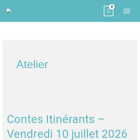
Aller
au
contenu
Atelier
Contes
Itinérants
Contes Itinérants –
–
Vendredi
Vendredi 10 juillet 2026
10