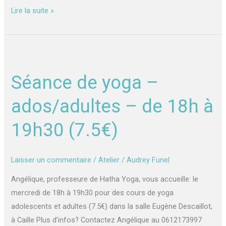
Lire la suite »
Séance
de
Séance de yoga –
yoga
–
ados/adultes – de 18h à
ados/adultes
–
19h30 (7.5€)
de
18h
Laisser un commentaire
/
Atelier
/
Audrey Funel
à
19h30
Angélique, professeure de Hatha Yoga, vous accueille: le
(7.5€)
mercredi de 18h à 19h30 pour des cours de yoga
adolescents et adultes (7.5€) dans la salle Eugène Descaillot,
à Caille Plus d’infos? Contactez Angélique au 0612173997